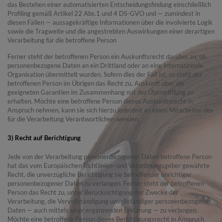
das Bestehen einer automatisierten Entscheidungsfindung einschließlich
Profiling gemäß Artikel 22 Abs.1 und 4 DS-GVO und — zumindest in
diesen Fällen — aussagekräftige Informationen über die involvierte Logik
sowie die Tragweite und die angestrebten Auswirkungen einer derartigen
Verarbeitung für die betroffene Person
Ferner steht der betroffenen Person ein Auskunftsrecht darüber zu, ob
personenbezogene Daten an ein Drittland oder an eine internationale
Organisation übermittelt wurden. Sofern dies der Fall ist, so steht der
betroffenen Person im Übrigen das Recht zu, Auskunft über die
geeigneten Garantien im Zusammenhang mit der Übermittlung zu
erhalten. Möchte eine betroffene Person dieses Auskunftsrecht in
Anspruch nehmen, kann sie sich hierzu jederzeit an einen Mitarbeiter des
für die Verarbeitung Verantwortlichen wenden.
3) Recht auf Berichtigung
Jede von der Verarbeitung personenbezogener Daten betroffene Person
hat das vom Europäischen Richtlinien- und Verordnungsgeber gewährte
Recht, die unverzügliche Berichtigung sie betreffender unrichtiger
personenbezogener Daten zu verlangen. Ferner steht der betroffenen
Person das Recht zu, unter Berücksichtigung der Zwecke der
Verarbeitung, die Vervollständigung unvollständiger personenbezogener
Daten — auch mittels einer ergänzenden Erklärung — zu verlangen.
Möchte eine betroffene Person dieses Berichtigungsrecht in Anspruch