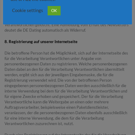
Betroffene Personen sind jederzeit berechtigt, die diesbezügliche
gesonderte, über das Double-Opt-In-Verfahren abgegebene
Cookie settings
OK
Einwilligungserklärung zu widerrufen. Nach einem Widerruf werden diese
personenbezogenen Daten von dem für die Verarbeitung
Verantwortlichen gelöscht. Eine Abmeldung vom Erhalt des Newsletters
deutet die DE Dating automatisch als Widerruf.
8. Registrierung auf unserer Internetseite
Die betroffene Person hat die Möglichkeit, sich auf der Internetseite des
für die Verarbeitung Verantwortlichen unter Angabe von
personenbezogenen Daten zu registrieren. Welche personenbezogenen
Daten dabei an den für die Verarbeitung Verantwortlichen übermittelt
werden, ergibt sich aus der jeweiligen Eingabemaske, die für die
Registrierung verwendet wird. Die von der betroffenen Person
eingegebenen personenbezogenen Daten werden ausschließlich für die
interne Verwendung bei dem für die Verarbeitung Verantwortlichen und
für eigene Zwecke erhoben und gespeichert. Der für die Verarbeitung
Verantwortliche kann die Weitergabe an einen oder mehrere
Auftragsverarbeiter, beispielsweise einen Paketdienstleister,
veranlassen, der die personenbezogenen Daten ebenfalls ausschließlich
für eine interne Verwendung, die dem für die Verarbeitung
Verantwortlichen zuzurechnen ist, nutzt.
Durch eine Registrierung auf der Internetseite des für die Verarbeitung