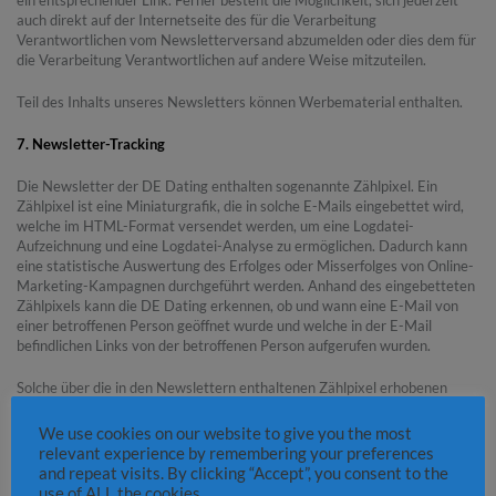
auch direkt auf der Internetseite des für die Verarbeitung
Verantwortlichen vom Newsletterversand abzumelden oder dies dem für
die Verarbeitung Verantwortlichen auf andere Weise mitzuteilen.
Teil des Inhalts unseres Newsletters können Werbematerial enthalten.
7. Newsletter-Tracking
Die Newsletter der DE Dating enthalten sogenannte Zählpixel. Ein
Zählpixel ist eine Miniaturgrafik, die in solche E-Mails eingebettet wird,
welche im HTML-Format versendet werden, um eine Logdatei-
Aufzeichnung und eine Logdatei-Analyse zu ermöglichen. Dadurch kann
eine statistische Auswertung des Erfolges oder Misserfolges von Online-
Marketing-Kampagnen durchgeführt werden. Anhand des eingebetteten
Zählpixels kann die DE Dating erkennen, ob und wann eine E-Mail von
einer betroffenen Person geöffnet wurde und welche in der E-Mail
befindlichen Links von der betroffenen Person aufgerufen wurden.
Solche über die in den Newslettern enthaltenen Zählpixel erhobenen
personenbezogenen Daten, werden von dem für die Verarbeitung
Verantwortlichen gespeichert und ausgewertet, um den
We use cookies on our website to give you the most
Newsletterversand zu optimieren und den Inhalt zukünftiger Newsletter
relevant experience by remembering your preferences
noch besser den Interessen der betroffenen Person anzupassen. Diese
and repeat visits. By clicking “Accept”, you consent to the
personenbezogenen Daten werden nicht an Dritte weitergegeben.
use of ALL the cookies.