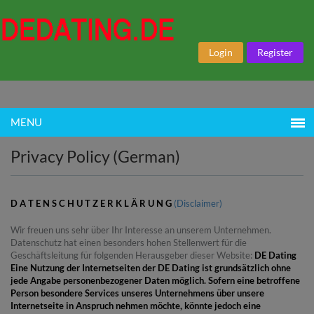
Login
Register
MENU
Privacy Policy (German)
D A T E N S C H U T Z E R K L Ä R U N G
(Disclaimer)
Wir freuen uns sehr über Ihr Interesse an unserem Unternehmen.
Datenschutz hat einen besonders hohen Stellenwert für die
Geschäftsleitung für folgenden Herausgeber dieser Website:
DE Dating
Eine Nutzung der Internetseiten der DE Dating ist grundsätzlich ohne
jede Angabe personenbezogener Daten möglich. Sofern eine betroffene
Person besondere Services unseres Unternehmens über unsere
Internetseite in Anspruch nehmen möchte, könnte jedoch eine