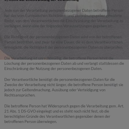
Jede von der Verarbeitung personenbezogener Daten betroffene Person
hat das vom Europäischen Richtlinien- und Verordnungsgeber gewährte
Recht, von dem Verantwortlichen die Einschränkung der Verarbeitung zu
verlangen, wenn eine der folgenden Voraussetzungen gegeben ist:
Die Richtigkeit der personenbezogenen Daten wird von der betroffenen
Person bestritten, und zwar für eine Dauer, die es dem Verantwortlichen
ermöglicht, die Richtigkeit der personenbezogenen Daten zu überprüfen.
Die Verarbeitung ist unrechtmäßig, die betroffene Person lehnt die
Löschung der personenbezogenen Daten ab und verlangt stattdessen die
Einschränkung der Nutzung der personenbezogenen Daten.
Der Verantwortliche benötigt die personenbezogenen Daten für die
Zwecke der Verarbeitung nicht länger, die betroffene Person benötigt sie
jedoch zur Geltendmachung, Ausübung oder Verteidigung von
Rechtsansprüchen.
Die betroffene Person hat Widerspruch gegen die Verarbeitung gem. Art.
21 Abs. 1 DS-GVO eingelegt und es steht noch nicht fest, ob die
berechtigten Gründe des Verantwortlichen gegenüber denen der
betroffenen Person überwiegen.