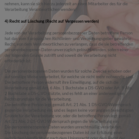
nehmen, kann sie sich hierzu jederzeit an einen Mitarbeiter des für die
Verarbeitung Verantwortlichen wenden.
4) Recht auf Löschung (Recht auf Vergessen werden)
Jede von der Verarbeitung personenbezogener Daten betroffene Person
hat das vom Europäischen Richtlinien- und Verordnungsgeber gewährte
Recht, von dem Verantwortlichen zu verlangen, dass die sie betreffenden
personenbezogenen Daten unverzüglich gelöscht werden, sofern einer
der folgenden Gründe zutrifft und soweit die Verarbeitung nicht
erforderlich ist:
Die personenbezogenen Daten wurden für solche Zwecke erhoben oder
auf sonstige Weise verarbeitet, für welche sie nicht mehr notwendig sind.
Die betroffene Person widerruft ihre Einwilligung, auf die sich die
Verarbeitung gemäß Art. 6 Abs. 1 Buchstabe a DS-GVO oder Art. 9 Abs.
2 Buchstabe a DS-GVO stützte, und es fehlt an einer anderweitigen
Rechtsgrundlage für die Verarbeitung.
Die betroffene Person legt gemäß Art. 21 Abs. 1 DS-GVO Widerspruch
gegen die Verarbeitung ein, und es liegen keine vorrangigen berechtigten
Gründe für die Verarbeitung vor, oder die betroffene Person legt gemäß
Art. 21 Abs. 2 DS-GVO Widerspruch gegen die Verarbeitung ein.
Die personenbezogenen Daten wurden unrechtmäßig verarbeitet.
Die Löschung der personenbezogenen Daten ist zur Erfüllung einer
rechtlichen Verpflichtung nach dem Unionsrecht oder dem Recht der