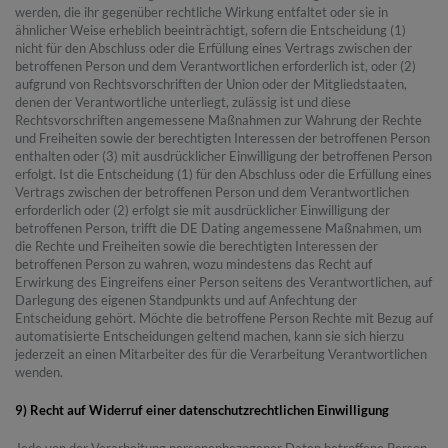
werden, die ihr gegenüber rechtliche Wirkung entfaltet oder sie in
ähnlicher Weise erheblich beeinträchtigt, sofern die Entscheidung (1)
nicht für den Abschluss oder die Erfüllung eines Vertrags zwischen der
betroffenen Person und dem Verantwortlichen erforderlich ist, oder (2)
aufgrund von Rechtsvorschriften der Union oder der Mitgliedstaaten,
denen der Verantwortliche unterliegt, zulässig ist und diese
Rechtsvorschriften angemessene Maßnahmen zur Wahrung der Rechte
und Freiheiten sowie der berechtigten Interessen der betroffenen Person
enthalten oder (3) mit ausdrücklicher Einwilligung der betroffenen Person
erfolgt. Ist die Entscheidung (1) für den Abschluss oder die Erfüllung eines
Vertrags zwischen der betroffenen Person und dem Verantwortlichen
erforderlich oder (2) erfolgt sie mit ausdrücklicher Einwilligung der
betroffenen Person, trifft die DE Dating angemessene Maßnahmen, um
die Rechte und Freiheiten sowie die berechtigten Interessen der
betroffenen Person zu wahren, wozu mindestens das Recht auf
Erwirkung des Eingreifens einer Person seitens des Verantwortlichen, auf
Darlegung des eigenen Standpunkts und auf Anfechtung der
Entscheidung gehört. Möchte die betroffene Person Rechte mit Bezug auf
automatisierte Entscheidungen geltend machen, kann sie sich hierzu
jederzeit an einen Mitarbeiter des für die Verarbeitung Verantwortlichen
wenden.
9) Recht auf Widerruf einer datenschutzrechtlichen Einwilligung
Jede von der Verarbeitung personenbezogener Daten betroffene Person