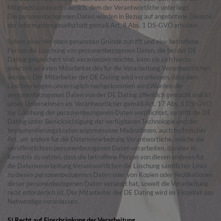
Mitgliedstaaten erforderlich, dem der Verantwortliche unterliegt.
Die personenbezogenen Daten wurden in Bezug auf angebotene Dienste
der Informationsgesellschaft gemäß Art. 8 Abs. 1 DS-GVO erhoben.
Sofern einer der oben genannten Gründe zutrifft und eine betroffene
Person die Löschung von personenbezogenen Daten, die bei der DE
Dating gespeichert sind, veranlassen möchte, kann sie sich hierzu
jederzeit an einen Mitarbeiter des für die Verarbeitung Verantwortlichen
wenden. Der Mitarbeiter der DE Dating wird veranlassen, dass dem
Löschverlangen unverzüglich nachgekommen wird.Wurden die
personenbezogenen Daten von der DE Dating öffentlich gemacht und ist
unser Unternehmen als Verantwortlicher gemäß Art. 17 Abs. 1 DS-GVO
zur Löschung der personenbezogenen Daten verpflichtet, so trifft die DE
Dating unter Berücksichtigung der verfügbaren Technologie und der
Implementierungskosten angemessene Maßnahmen, auch technischer
Art, um andere für die Datenverarbeitung Verantwortliche, welche die
veröffentlichten personenbezogenen Daten verarbeiten, darüber in
Kenntnis zu setzen, dass die betroffene Person von diesen anderen für
die Datenverarbeitung Verantwortlichen die Löschung sämtlicher Links
zu diesen personenbezogenen Daten oder von Kopien oder Replikationen
dieser personenbezogenen Daten verlangt hat, soweit die Verarbeitung
nicht erforderlich ist. Der Mitarbeiter der DE Dating wird im Einzelfall das
Notwendige veranlassen.
5) Recht auf Einschränkung der Verarbeitung