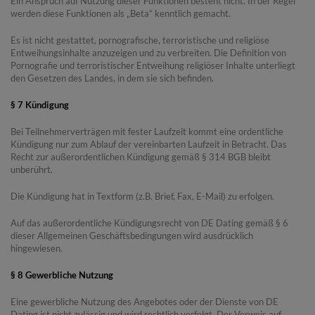
Ein Anspruch auf Nutzung dieser Funktionen besteht nicht. In der Regel
werden diese Funktionen als „Beta“ kenntlich gemacht.
Es ist nicht gestattet, pornografische, terroristische und religiöse
Entweihungsinhalte anzuzeigen und zu verbreiten. Die Definition von
Pornografie und terroristischer Entweihung religiöser Inhalte unterliegt
den Gesetzen des Landes, in dem sie sich befinden.
§ 7 Kündigung
Bei Teilnehmerverträgen mit fester Laufzeit kommt eine ordentliche
Kündigung nur zum Ablauf der vereinbarten Laufzeit in Betracht. Das
Recht zur außerordentlichen Kündigung gemäß § 314 BGB bleibt
unberührt.
Die Kündigung hat in Textform (z.B. Brief, Fax, E-Mail) zu erfolgen.
Auf das außerordentliche Kündigungsrecht von DE Dating gemäß § 6
dieser Allgemeinen Geschäftsbedingungen wird ausdrücklich
hingewiesen.
§ 8 Gewerbliche Nutzung
Eine gewerbliche Nutzung des Angebotes oder der Dienste von DE
Dating ist nicht zulässig und wird rechtlich verfolgt. Der Verweis auf