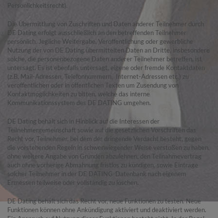
Persönlichkeitsrecht).
Die Übermittlung von Zuschriften und Daten anderer Teilnehmer durch
DE Dating erfolgt ausschließlich an den betreffenden Teilnehmer
persönlich. Jegliche Weitergabe, Veröffentlichung oder gewerbliche
Nutzung der von DE Dating übermittelten Daten an Dritte, insbesondere
solche, die personenbezogene Daten anderer Teilnehmer betreffen, ist
untersagt. Es ist ebenfalls untersagt, eigene oder fremde Kontaktdaten
(z.B. Mail-Adressen, Telefonnummern, Internet-Adressen etc.) zu
veröffentlichen oder in öffentlichen Texten um Zusendung von
Kontaktmöglichkeiten zu bitten, welche das interne
Kommunikationssystem des DE DATING umgehen.
DE Dating behält sich in Hinblick auf die Interessen der
Teilnehmergemeinschaft sowie auf die gesetzlichen Vorschriften das
Recht vor, Teilnehmer, bei dem der dringende Verdacht besteht, gegen
die vorstehenden Regeln in schwerwiegender Weise verstoßen zu haben,
ohne weitere Angabe von Gründen abzulehnen, den Teilnahmevertrag
auch ohne vorherige Abmahnung fristlos zu kündigen, sowie Einträge
solcher Teilnehmer in der DE DATING-Datenbank nach eigenem
Ermessen teilweise oder vollständig zu löschen.
DE Dating behält sich das Recht vor, neue Funktionen zu testen. Neue
Funktionen können ohne Ankündigung aktiviert und deaktiviert werden.