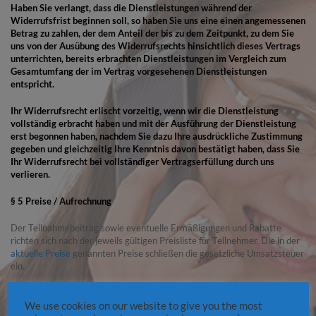
Haben Sie verlangt, dass die Dienstleistungen während der
Widerrufsfrist beginnen soll, so haben Sie uns eine einen angemessenen
Betrag zu zahlen, der dem Anteil der bis zu dem Zeitpunkt, zu dem Sie
uns von der Ausübung des Widerrufsrechts hinsichtlich dieses Vertrags
unterrichten, bereits erbrachten Dienstleistungen im Vergleich zum
Gesamtumfang der im Vertrag vorgesehenen Dienstleistungen
entspricht.
Ihr Widerrufsrecht erlischt vorzeitig, wenn wir die Dienstleistung
vollständig erbracht haben und mit der Ausführung der Dienstleistung
erst begonnen haben, nachdem Sie dazu Ihre ausdrückliche Zustimmung
gegeben und gleichzeitig Ihre Kenntnis davon bestätigt haben, dass Sie
Ihr Widerrufsrecht bei vollständiger Vertragserfüllung durch uns
verlieren.
§ 5 Preise / Aufrechnung
Der Teilnahmebeitrag sowie eventuelle Ermäßigungen und Rabatte
richten sich nach der jeweils gültigen Preisliste für Teilnehmer. Die in der
aktuelle Preise
genannten Preise schließen die gesetzliche Umsatzsteuer
ein.
Im Internet, in E-Mails wie auch in Prospekten, Anzeigen und sonstigem
Werbematerial dargestellte Angebote von DE Dating sind – auch
We use cookies on our website to give you the most