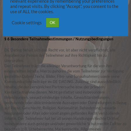
bezüglich eventuell übermittelter Preisangaben – sämtlich freibleibend
relevant experience by remembering your preferences
und unverbindlich.
and repeat visits. By clicking “Accept”, you consent to the
use of ALL the cookies.
Zur Aufrechnung mit einer Forderung von DE Dating ist der Teilnehmer
Cookie settings
nur berechtigt, wenn die Gegenforderung unbestritten, entscheidungsreif
OK
oder rechtskräftig festgestellt ist.
§ 6 Besondere Teilnahmebestimmungen / Nutzungsbedingungen
DE Dating behält sich das Recht vor, ist aber nicht verpflichtet, alle
Angaben zur Person der Teilnehmer auf ihre Richtigkeit hin zu
überprüfen.
Der Teilnehmer trägt die alleinige Verantwortung für die von ihm
eingestellten Inhalte. Hierzu gehören die vom Teilnehmer zur Verfügung
gestellten Daten (Texte, Bilder, Film- und Tonaufnahmen) sowie seine
Kommunikationsbeiträge im DE DATING. Zulässig sind ausschließlich
Inhalte, die der persönlichen Partnersuche bzw. der privaten
Kontaktaufnahme dienen. Nicht gestattet sind insbesondere
Beleidigungen, sexuell eindeutige Inhalte, Gewaltdarstellungen,
bedrohende oder diskriminierende Aussagen oder Darstellungen in Bezug
auf Rasse, Geschlecht, Religion, Nationalität, Behinderung, sexuelle
Neigungen oder Alter oder sonst gegen geltendes Recht verstoßende
Inhalte. Der Teilnehmer hat bei all seinen Handlungen Rechte Dritter,
insbesondere auch geistige und/oder gewerbliche Schutzrechte Dritter zu
beachten (z.B. Urheberrechte, Markenrechte, Allgemeines