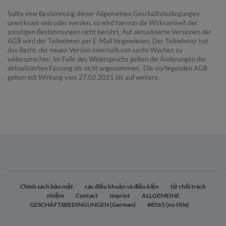
Sollte eine Bestimmung dieser Allgemeinen Geschäftsbedingungen
unwirksam sein oder werden, so wird hiervon die Wirksamkeit der
sonstigen Bestimmungen nicht berührt. Auf aktualisierte Versionen der
AGB wird der Teilnehmer per E-Mail hingewiesen. Der Teilnehmer hat
das Recht, der neuen Version innerhalb von sechs Wochen zu
widersprechen. Im Falle des Widerspruchs gelten die Änderungen der
aktualisierten Fassung als nicht angenommen. Die vorliegenden AGB
gelten mit Wirkung vom 27.02.2021 bis auf weitere.
Chính sách bảo mật
các điều khoản và điều kiện
từ chối trách
nhiệm
Contact
Imprint
ALLGEMEINE
GESCHÄFTSBEDINGUNGEN (German)
#8565 (no title)