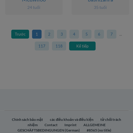
24 tuổi
35 tuổi
Trước
1
2
3
4
5
6
7
...
117
118
Kế tiếp
Chính sách bảo mật
các điều khoản và điều kiện
từ chối trách
nhiệm
Contact
Imprint
ALLGEMEINE
GESCHÄFTSBEDINGUNGEN (German)
#8565 (no title)