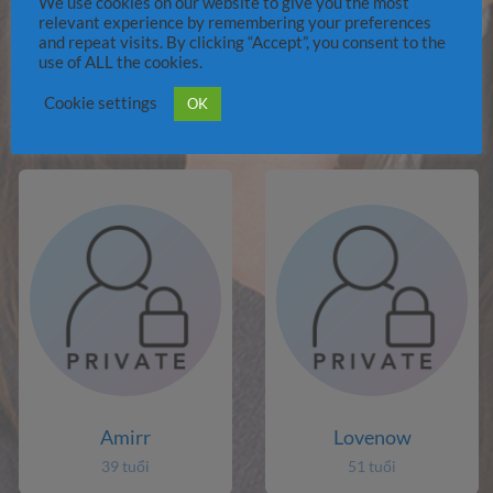
We use cookies on our website to give you the most
relevant experience by remembering your preferences
and repeat visits. By clicking “Accept”, you consent to the
use of ALL the cookies.
Jibbblobvor
paaman
Cookie settings
OK
77 tuổi
48 tuổi
Amirr
Lovenow
39 tuổi
51 tuổi