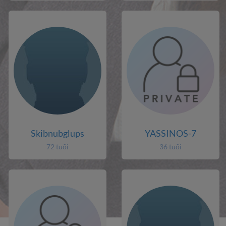
Skibnubglups
YASSINOS-7
72 tuổi
36 tuổi