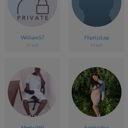
William57
FliptizzLop
57 tuổi
43 tuổi
Medwil60
bashizahra